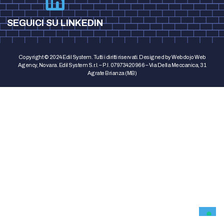
SEGUICI SU LINKEDIN
Copyright © 2024 Edil System. Tutti i diritti riservati. Designed by Webdojo Web
Agency, Novara. Edil System S.r.l. – P.I. 07973420966 – Via Della Meccanica, 31
Agrate Brianza (MB)