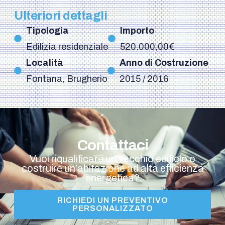
Ulteriori dettagli
Tipologia
Importo
Edilizia residenziale
520.000,00€
Località
Anno di Costruzione
Fontana, Brugherio
2015 / 2016
Contattaci
Vuoi riqualificare un vecchio edificio o
costruire un’abitazione ad alta efficienza
energetica?
RICHIEDI UN PREVENTIVO
PERSONALIZZATO